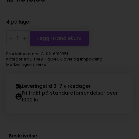
4 på lager
Disney
-
Legg I Handlekurv
Zootropolis
-
Nick
Produktnummer:
G-K2-6013851
&
Kategorier:
Disney
,
Figurer
,
Gaver og innpakning
Judy
Merke: Ingen merker
antall
Leveringstid 3-7 virkedager
Fri frakt på standardforsendelser over
1000 kr
Beskrivelse