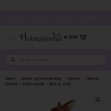
Hobbyer som gleder – produkter som inspirerer
kr
0,00
Products
search
Hjem
Gaver og innpakning
Disney
Figurer
Disney – Zootropolis – Nick & Judy