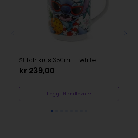
Stitch krus 350ml – white
Mu
Mum
kr
239,00
kr
Legg I Handlekurv