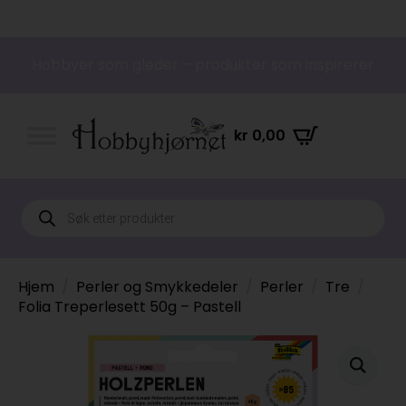
Hobbyer som gleder – produkter som inspirerer
kr
0,00
Products
search
Hjem
Perler og Smykkedeler
Perler
Tre
Folia Treperlesett 50g – Pastell