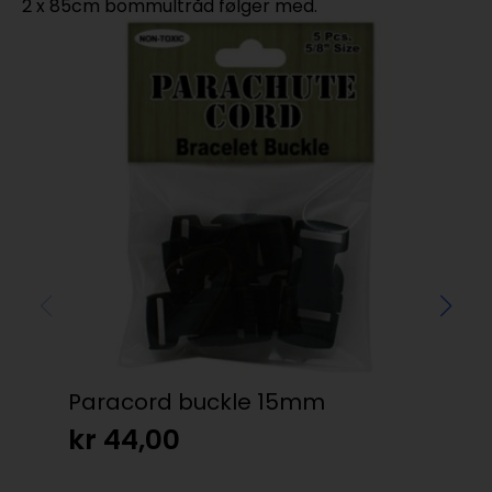
2 x 85cm bommultråd følger med.
Paracord buckle 15mm
dpC
So
kr
44,00
kr