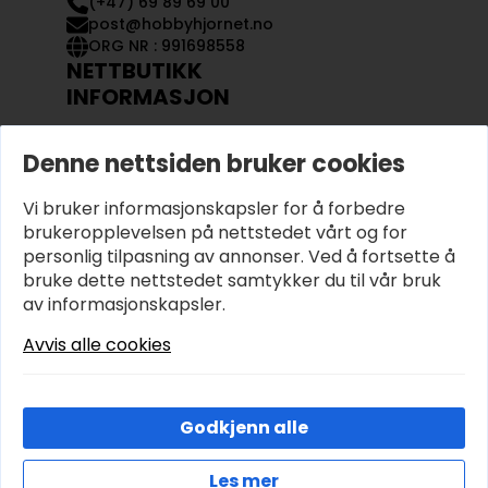
(+47) 69 89 69 00
post@hobbyhjornet.no
ORG NR : 991698558
NETTBUTIKK
INFORMASJON
KONTAKT OSS
Denne nettsiden bruker cookies
OM OSS
MIN KONTO
Vi bruker informasjonskapsler for å forbedre
KJØPSVILKÅR OG BETINGELSER
PERSONVERN
brukeropplevelsen på nettstedet vårt og for
personlig tilpasning av annonser. Ved å fortsette å
bruke dette nettstedet samtykker du til vår bruk
av informasjonskapsler.
Avvis alle cookies
Godkjenn alle
Les mer
© 2026 Hobbyhjornet.no – Utviklet og designet av