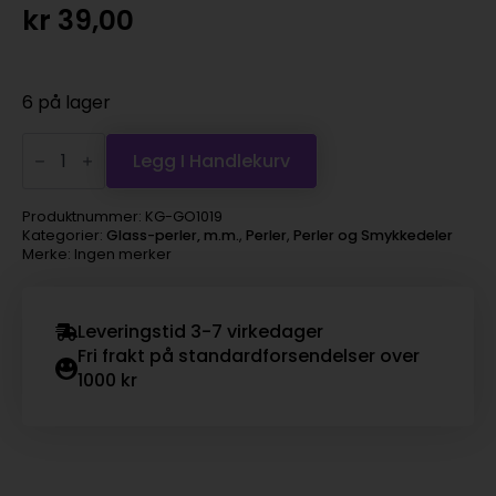
kr
39,00
6 på lager
Glassperle
3mm
Legg I Handlekurv
Fargenr.170
0585
antall
Produktnummer:
KG-GO1019
Kategorier:
Glass-perler, m.m.
,
Perler
,
Perler og Smykkedeler
Merke: Ingen merker
Leveringstid 3-7 virkedager
Fri frakt på standardforsendelser over
1000 kr