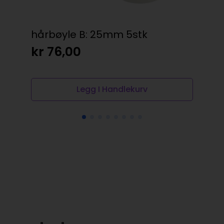
hårbøyle B: 25mm 5stk
Øy
Gul
kr
76,00
kr
Legg I Handlekurv