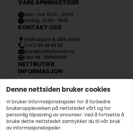
VÅRE ÅPNINGSTIDER
Man - Fre: 10.00 - 20.00
Lørdag : 10.00 - 18.00
KONTAKT OSS
Rådhusgata 6, 1830 Askim
(+47) 69 89 69 00
post@hobbyhjornet.no
ORG NR : 991698558
NETTBUTIKK
INFORMASJON
KONTAKT OSS
Denne nettsiden bruker cookies
OM OSS
MIN KONTO
Vi bruker informasjonskapsler for å forbedre
KJØPSVILKÅR OG BETINGELSER
PERSONVERN
brukeropplevelsen på nettstedet vårt og for
personlig tilpasning av annonser. Ved å fortsette å
bruke dette nettstedet samtykker du til vår bruk
av informasjonskapsler.