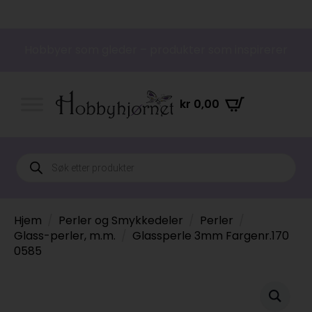
Hobbyer som gleder – produkter som inspirerer
kr
0,00
Products
search
Hjem
Perler og Smykkedeler
Perler
Glass-perler, m.m.
Glassperle 3mm Fargenr.170
0585