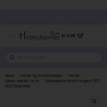
Hobbyer som gleder – produkter som inspirerer
kr
0,00
Products
search
Hjem
Perler og Smykkedeler
Perler
Glass-perler, m.m.
Glassperle 3mm Fargenr.207
1322 lillaetallic