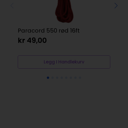
Paracord 550 rød 16ft
Ka
5st
kr
49,00
kr
Legg I Handlekurv