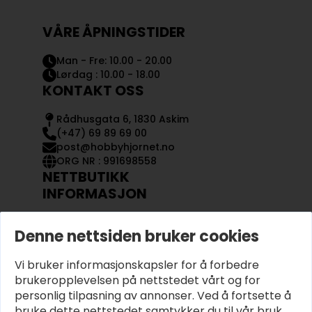
VÅRE ÅPNINGSTIDER
Man - Fre: 10.00 - 20.00
Lørdag : 10.00 - 18.00
KONTAKT OSS
Rådhusgata 6, 1830 Askim
(+47) 69 89 69 00
post@hobbyhjornet.no
ORG NR : 991698558
NETTBUTIKK
INFORMASJON
KONTAKT OSS
Denne nettsiden bruker cookies
OM OSS
MIN KONTO
Vi bruker informasjonskapsler for å forbedre
KJØPSVILKÅR OG BETINGELSER
PERSONVERN
brukeropplevelsen på nettstedet vårt og for
personlig tilpasning av annonser. Ved å fortsette å
bruke dette nettstedet samtykker du til vår bruk