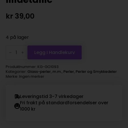
kr
39,00
4 på lager
Glassperle
3mm
Legg I Handlekurv
Fargenr.207
1322
lillaetallic
Produktnummer:
KG-GO1093
antall
Kategorier:
Glass-perler, m.m.
,
Perler
,
Perler og Smykkedeler
Merke: Ingen merker
Leveringstid 3-7 virkedager
Fri frakt på standardforsendelser over
1000 kr