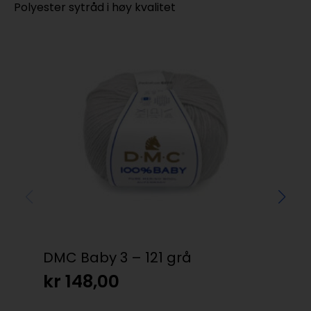
Polyester sytråd i høy kvalitet
DMC Baby 3 – 121 grå
St
kr
148,00
kr