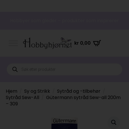
Hobbyer som gleder – produkter som inspirerer
kr
0,00
Products
search
Hjem
Sy og Strikk
Sytråd og -tilbehør
Sytråd Sew-All
Gütermann sytråd Sew-all 200m
– 309