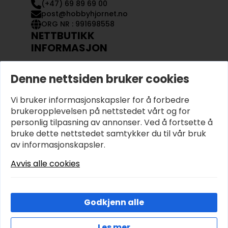
(+47) 69 89 69 00
post@hobbyhjornet.no
ORG NR : 991698558
NETTBUTIKK
INFORMASJON
KONTAKT OSS
Denne nettsiden bruker cookies
OM OSS
MIN KONTO
Vi bruker informasjonskapsler for å forbedre
KJØPSVILKÅR OG BETINGELSER
PERSONVERN
brukeropplevelsen på nettstedet vårt og for
personlig tilpasning av annonser. Ved å fortsette å
bruke dette nettstedet samtykker du til vår bruk
av informasjonskapsler.
Avvis alle cookies
Godkjenn alle
Les mer