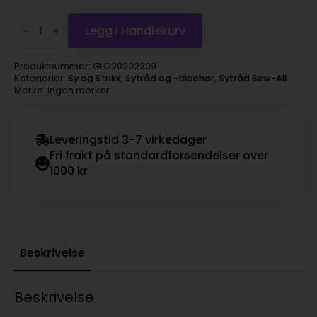
Gütermann
sytråd
Legg I Handlekurv
Sew-
all
200m
Produktnummer:
GLO20202309
-
Kategorier:
Sy og Strikk
,
Sytråd og -tilbehør
,
Sytråd Sew-All
309
Merke: Ingen merker
antall
Leveringstid 3-7 virkedager
Fri frakt på standardforsendelser over
1000 kr
Beskrivelse
Beskrivelse