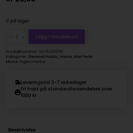
11 på lager
Hama
Midi
Legg I Handlekurv
super
1000s
–
Produktnummer:
GLO52000110
10
Kategorier:
Generell Hobby
,
Hama
,
Midi Perler
Grønn
Merke: Ingen merker
antall
Leveringstid 3-7 virkedager
Fri frakt på standardforsendelser over
1000 kr
Beskrivelse