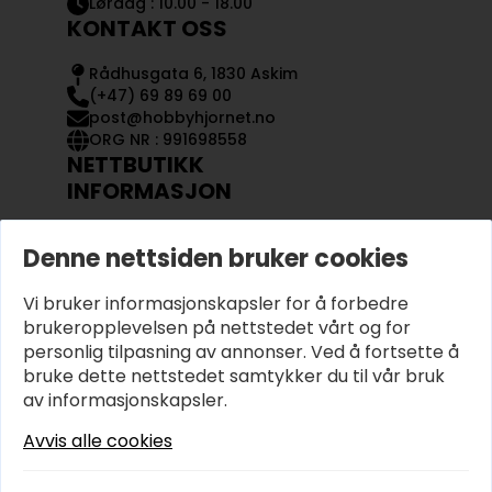
Lørdag : 10.00 - 18.00
KONTAKT OSS
Rådhusgata 6, 1830 Askim
(+47) 69 89 69 00
post@hobbyhjornet.no
ORG NR : 991698558
NETTBUTIKK
INFORMASJON
KONTAKT OSS
Denne nettsiden bruker cookies
OM OSS
MIN KONTO
Vi bruker informasjonskapsler for å forbedre
KJØPSVILKÅR OG BETINGELSER
PERSONVERN
brukeropplevelsen på nettstedet vårt og for
personlig tilpasning av annonser. Ved å fortsette å
bruke dette nettstedet samtykker du til vår bruk
av informasjonskapsler.
Avvis alle cookies