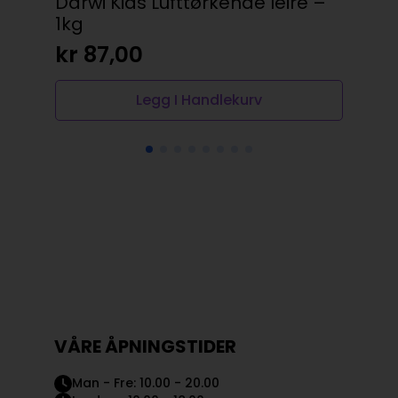
Darwi Kids Lufttørkende leire –
Bje
1kg
kr
kr
87,00
Legg I Handlekurv
VÅRE ÅPNINGSTIDER
Man - Fre: 10.00 - 20.00