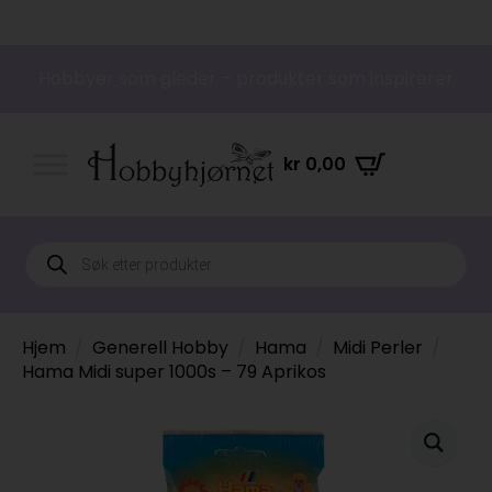
Hobbyer som gleder – produkter som inspirerer
kr
0,00
Products
search
Hjem
Generell Hobby
Hama
Midi Perler
Hama Midi super 1000s – 79 Aprikos