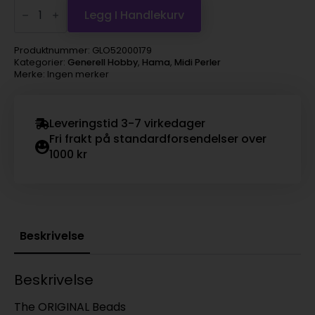
Hama
Midi
Legg I Handlekurv
super
1000s
–
Produktnummer:
GLO52000179
79
Kategorier:
Generell Hobby
,
Hama
,
Midi Perler
Aprikos
Merke: Ingen merker
antall
Leveringstid 3-7 virkedager
Fri frakt på standardforsendelser over
1000 kr
Beskrivelse
Beskrivelse
The ORIGINAL Beads