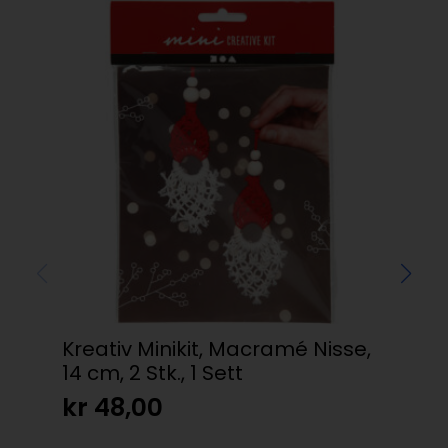
Kreativ Minikit, Macramé Nisse,
Ull
14 cm, 2 Stk., 1 Sett
kr
kr
48,00