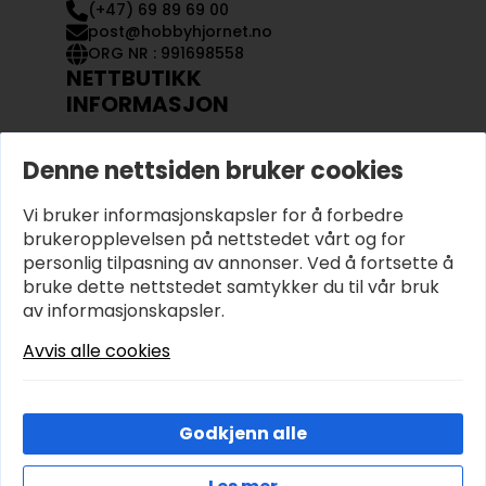
(+47) 69 89 69 00
post@hobbyhjornet.no
ORG NR : 991698558
NETTBUTIKK
INFORMASJON
KONTAKT OSS
Denne nettsiden bruker cookies
OM OSS
MIN KONTO
Vi bruker informasjonskapsler for å forbedre
KJØPSVILKÅR OG BETINGELSER
PERSONVERN
brukeropplevelsen på nettstedet vårt og for
personlig tilpasning av annonser. Ved å fortsette å
bruke dette nettstedet samtykker du til vår bruk
av informasjonskapsler.
Avvis alle cookies
Godkjenn alle