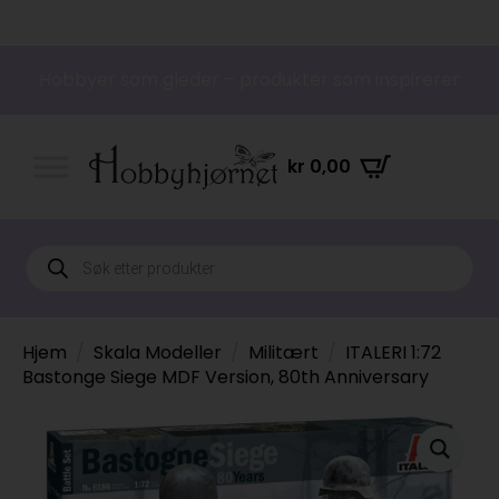
Hobbyer som gleder – produkter som inspirerer
kr
0,00
Products
search
Hjem
Skala Modeller
Militært
ITALERI 1:72
Bastonge Siege MDF Version, 80th Anniversary