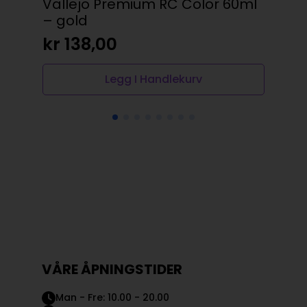
Vallejo Premium RC Color 60ml
Cit
– gold
kr
kr
138,00
Legg I Handlekurv
VÅRE ÅPNINGSTIDER
Man - Fre: 10.00 - 20.00