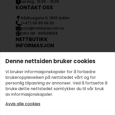
Lørdag : 10.00 - 18.00
KONTAKT OSS
Rådhusgata 6, 1830 Askim
(+47) 69 89 69 00
post@hobbyhjornet.no
ORG NR : 991698558
NETTBUTIKK
INFORMASJON
KONTAKT OSS
Denne nettsiden bruker cookies
OM OSS
MIN KONTO
Vi bruker informasjonskapsler for å forbedre
KJØPSVILKÅR OG BETINGELSER
PERSONVERN
brukeropplevelsen på nettstedet vårt og for
personlig tilpasning av annonser. Ved å fortsette å
bruke dette nettstedet samtykker du til vår bruk
av informasjonskapsler.
Avvis alle cookies