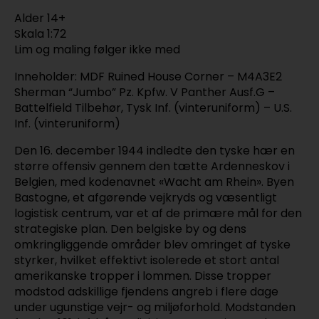
Alder 14+
Skala 1:72
Lim og maling følger ikke med
Inneholder: MDF Ruined House Corner – M4A3E2
Sherman “Jumbo” Pz. Kpfw. V Panther Ausf.G –
Battelfield Tilbehør, Tysk Inf. (vinteruniform) – U.S.
Inf. (vinteruniform)
Den 16. december 1944 indledte den tyske hær en
større offensiv gennem den tætte Ardenneskov i
Belgien, med kodenavnet «Wacht am Rhein». Byen
Bastogne, et afgørende vejkryds og væsentligt
logistisk centrum, var et af de primære mål for den
strategiske plan. Den belgiske by og dens
omkringliggende områder blev omringet af tyske
styrker, hvilket effektivt isolerede et stort antal
amerikanske tropper i lommen. Disse tropper
modstod adskillige fjendens angreb i flere dage
under ugunstige vejr- og miljøforhold. Modstanden