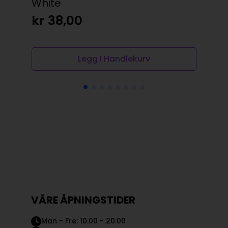
White
hai
kr
38,00
kr
Legg I Handlekurv
VÅRE ÅPNINGSTIDER
Man - Fre: 10.00 - 20.00