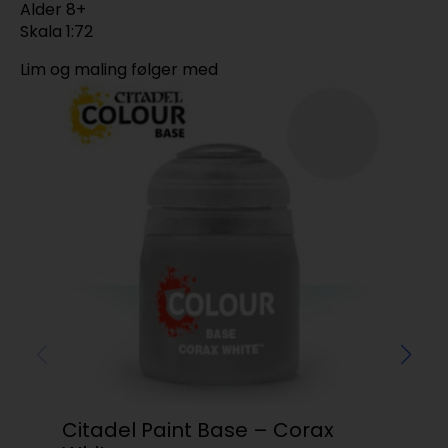
Alder 8+
Skala 1:72
Lim og maling følger med
Citadel Paint Base – Corax
Val