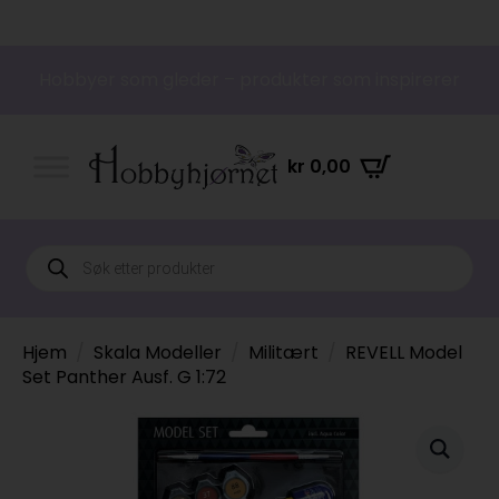
Hobbyer som gleder – produkter som inspirerer
kr
0,00
Products
search
Hjem
Skala Modeller
Militært
REVELL Model
Set Panther Ausf. G 1:72