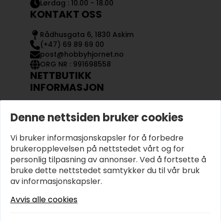
Lørdag : 10.00 - 18.00
KONTAKT OSS
Rådhusgata 6, 1830 Askim
(+47) 69 89 69 00
post@hobbyhjornet.no
ORG NR : 991698558
NETTBUTIKK
INFORMASJON
KONTAKT OSS
Denne nettsiden bruker cookies
OM OSS
MIN KONTO
Vi bruker informasjonskapsler for å forbedre
KJØPSVILKÅR OG BETINGELSER
PERSONVERN
brukeropplevelsen på nettstedet vårt og for
personlig tilpasning av annonser. Ved å fortsette å
bruke dette nettstedet samtykker du til vår bruk
av informasjonskapsler.
Avvis alle cookies