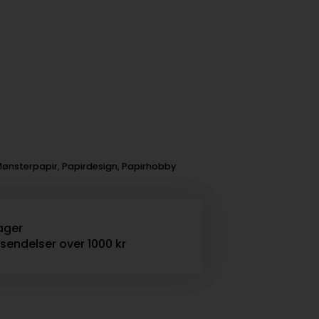
ønsterpapir
,
Papirdesign
,
Papirhobby
ager
rsendelser over 1000 kr