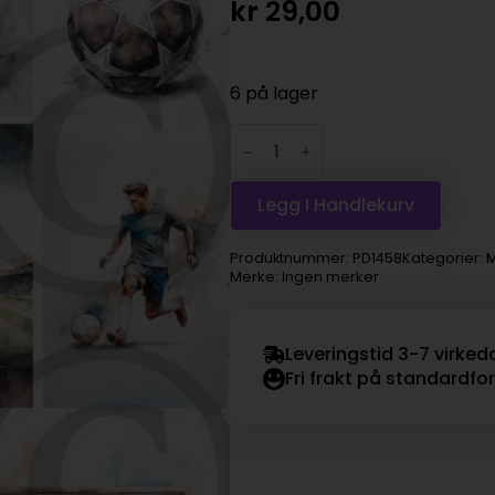
kr
29,00
6 på lager
Klippeark
-
fotball
antall
Legg I Handlekurv
Produktnummer:
PD1458
Kategorier:
M
Merke: Ingen merker
Leveringstid 3-7 virked
Fri frakt på standardfo