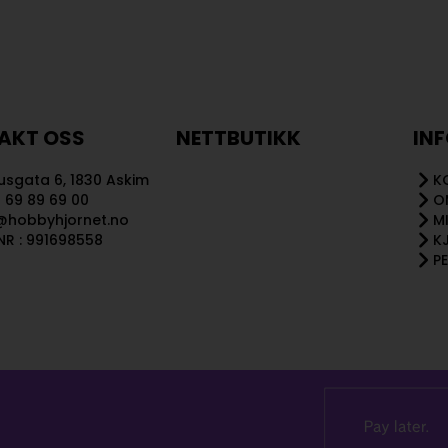
AKT OSS
NETTBUTIKK
IN
sgata 6, 1830 Askim
K
 69 89 69 00
O
@hobbyhjornet.no
M
R : 991698558
K
P