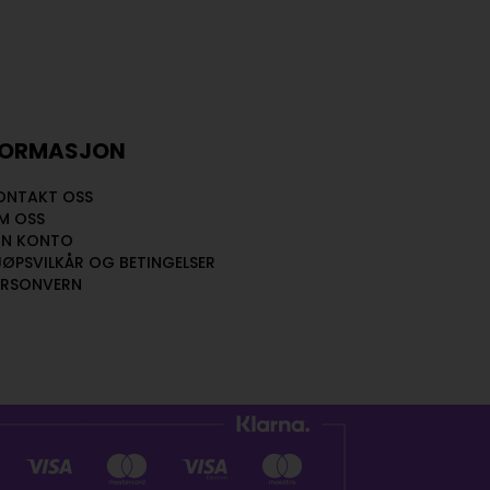
FORMASJON
ONTAKT OSS
M OSS
IN KONTO
JØPSVILKÅR OG BETINGELSER
ERSONVERN