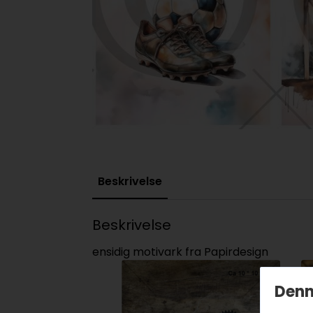
Beskrivelse
Beskrivelse
ensidig motivark fra Papirdesign
Denn