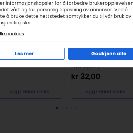
ker informasjonskapsler for å forbedre brukeropplevelse
det vårt og for personlig tilpasning av annonser. Ved å
tte å bruke dette nettstedet samtykker du til vår bruk av
asjonskapsler.
lle cookies
ies – Reinsdyr 2
Rub on merkelapper
Les mer
Godkjenn alle
ark 12,2×15,3 cm,
r
139,00
kr
179,00
pprinnelig
åværende
transport
ris
ris
kr
32,00
ar:
r:
r 179,00.
r 139,00.
Legg I Handlekurv
Legg I Handlekurv