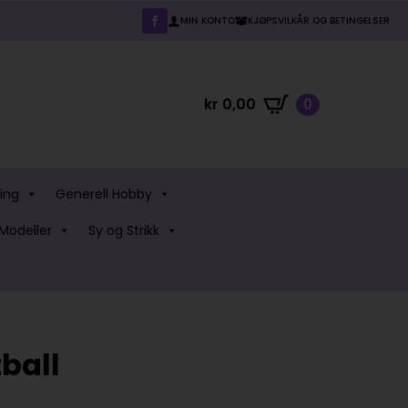
MIN KONTO
KJØPSVILKÅR OG BETINGELSER
kr
0,00
0
ing
Generell Hobby
Modeller
Sy og Strikk
tball