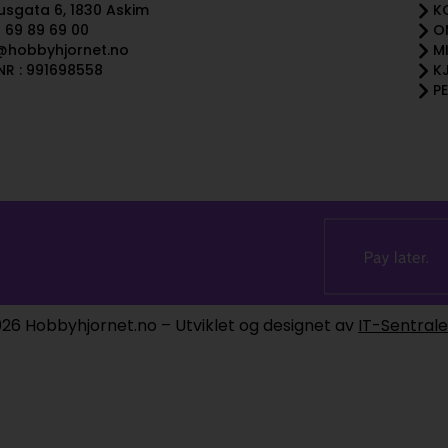
sgata 6, 1830 Askim
K
 69 89 69 00
O
@hobbyhjornet.no
M
R : 991698558
K
P
26 Hobbyhjornet.no – Utviklet og designet av
IT-Sentral