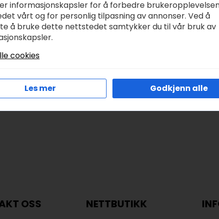
run
Chenillegarn 100m –
ker informasjonskapsler for å forbedre brukeropplevelse
854 Dino
det vårt og for personlig tilpasning av annonser. Ved å
r
99,00
tte å bruke dette nettstedet samtykker du til vår bruk av
kr
89,00
asjonskapsler.
lle cookies
Les Mer
Legg I Handlekurv
Les mer
Godkjenn alle
AKT OSS
NETTBUTIKK
IN