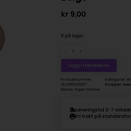
kr
9,00
9 på lager
Knapp
28450
2-
hull
18mm
Legg I Handlekurv
161
Beige
antall
Produktnummer:
Kategorier:
K
GLO98000557
Knapper, løs
Merke: Ingen merker
Leveringstid 3-7 virked
Fri frakt på standardfo