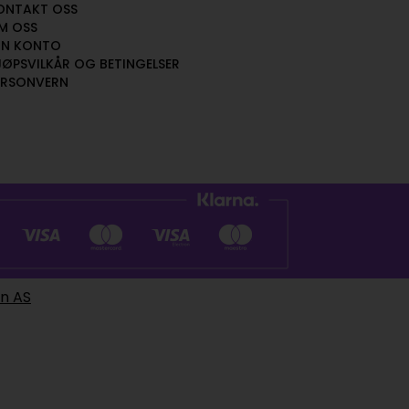
ONTAKT OSS
M OSS
IN KONTO
JØPSVILKÅR OG BETINGELSER
ERSONVERN
en AS