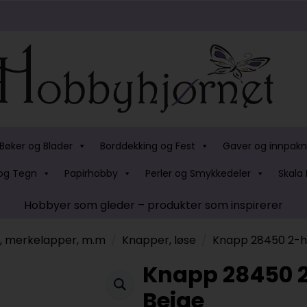
Bøker og Blader
Borddekking og Fest
Gaver og innpakn
og Tegn
Papirhobby
Perler og Smykkedeler
Skala 
Hobbyer som gleder – produkter som inspirerer
s, merkelapper, m.m
Knapper, løse
Knapp 28450 2-hu
Knapp 28450 2
Beige