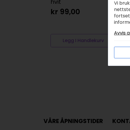
hvit
b
Vi bru
nettste
kr
99,00
k
fortse
inform
Avvis a
Legg I Handlekurv
VÅRE ÅPNINGSTIDER
KONT