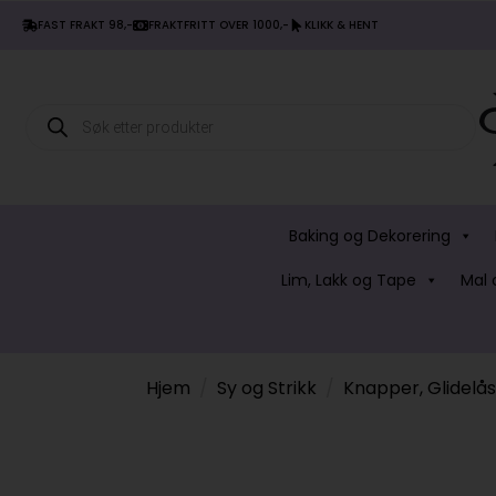
FAST FRAKT 98,-
FRAKTFRITT OVER 1000,-
KLIKK & HENT
Products
search
Baking og Dekorering
Lim, Lakk og Tape
Mal 
Hjem
Sy og Strikk
Knapper, Glidelå