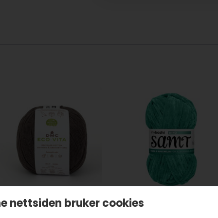
e nettsiden bruker cookies
MC Eco Vita 3 – 0011
Myboshi Samt