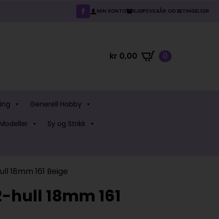
MIN KONTO
KJØPSVILKÅR OG BETINGELSER
kr
0,00
0
ing
Generell Hobby
Modeller
Sy og Strikk
ll 18mm 161 Beige
-hull 18mm 161