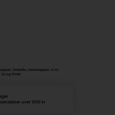
napper, Glidelås, merkelapper, m.m
,
e
,
Sy og Strikk
ager
rsendelser over 1000 kr