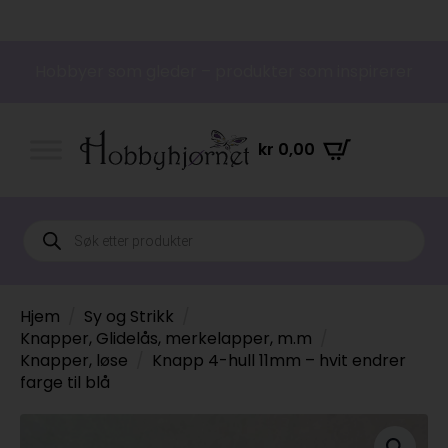
Hobbyer som gleder – produkter som inspirerer
kr
0,00
Products
search
Hjem
Sy og Strikk
Knapper, Glidelås, merkelapper, m.m
Knapper, løse
Knapp 4-hull 11mm – hvit endrer
farge til blå