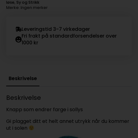
endrer
løse
,
Sy og Strikk
farge
Merke: Ingen merker
til
blå
antall
Leveringstid 3-7 virkedager
Fri frakt på standardforsendelser over
1000 kr
Beskrivelse
Beskrivelse
Knapp som endrer farge i sollys
Gi plagget ditt et helt annet utrykk når du kommer
ut i solen