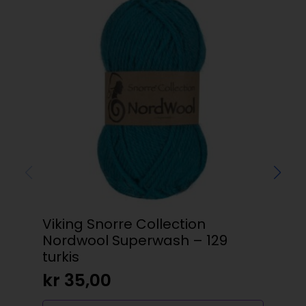
Viking Snorre Collection
Pr
Nordwool Superwash – 129
– 
turkis
kr
kr
35,00