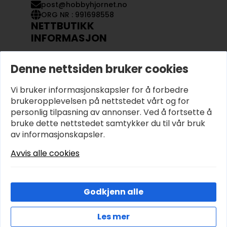
post@hobbyhjornet.no
ORG NR : 991698558
NETTBUTIKK
INFORMASJON
KONTAKT OSS
Denne nettsiden bruker cookies
OM OSS
MIN KONTO
Vi bruker informasjonskapsler for å forbedre
KJØPSVILKÅR OG BETINGELSER
PERSONVERN
brukeropplevelsen på nettstedet vårt og for
personlig tilpasning av annonser. Ved å fortsette å
bruke dette nettstedet samtykker du til vår bruk
av informasjonskapsler.
Avvis alle cookies
Godkjenn alle
Les mer
© 2026 Hobbyhjornet.no – Utviklet og designet av