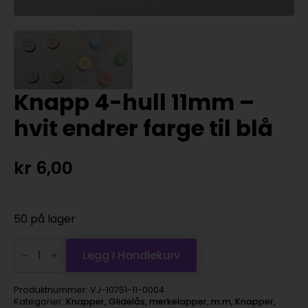
Knapp 4-hull 11mm –
hvit endrer farge til blå
kr
6,00
50 på lager
Knapp
4-
Legg I Handlekurv
hull
11mm
-
Produktnummer:
VJ-10751-11-0004
hvit
Kategorier:
Knapper, Glidelås, merkelapper, m.m
,
Knapper,