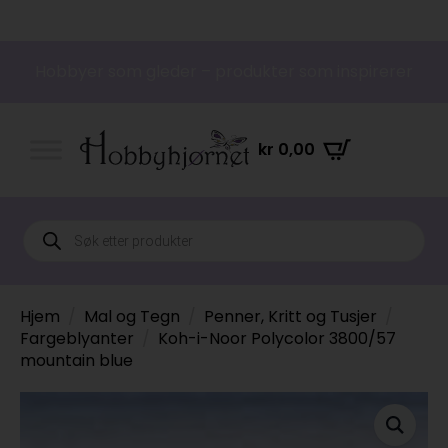
Hobbyer som gleder – produkter som inspirerer
kr
0,00
Products
search
Hjem
Mal og Tegn
Penner, Kritt og Tusjer
Fargeblyanter
Koh-i-Noor Polycolor 3800/57
mountain blue