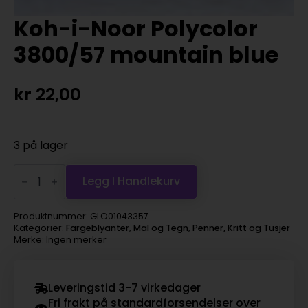
Koh-i-Noor Polycolor
3800/57 mountain blue
kr
22,00
3 på lager
Koh-
i-
Legg I Handlekurv
Noor
Polycolor
3800/57
Produktnummer:
GLO01043357
mountain
Kategorier:
Fargeblyanter
,
Mal og Tegn
,
Penner, Kritt og Tusjer
blue
Merke: Ingen merker
antall
Leveringstid 3-7 virkedager
Fri frakt på standardforsendelser over