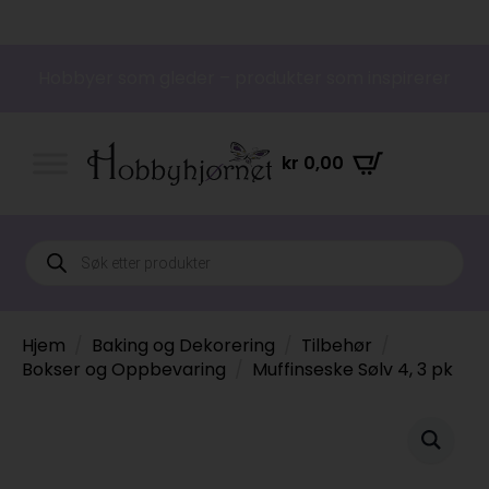
Hobbyer som gleder – produkter som inspirerer
kr
0,00
Products
search
Hjem
Baking og Dekorering
Tilbehør
Bokser og Oppbevaring
Muffinseske Sølv 4, 3 pk