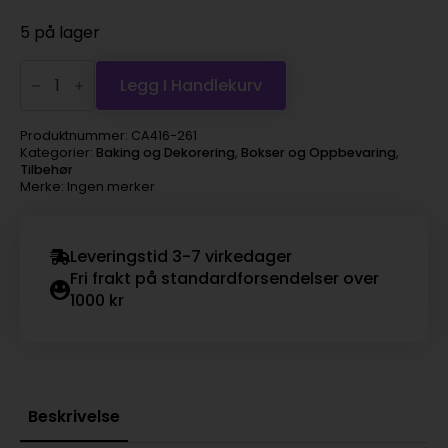
5 på lager
Muffinseske
Sølv
Legg I Handlekurv
4,
3
pk
Produktnummer:
CA416-261
antall
Kategorier:
Baking og Dekorering
,
Bokser og Oppbevaring
,
Tilbehør
Merke: Ingen merker
Leveringstid 3-7 virkedager
Fri frakt på standardforsendelser over
1000 kr
Beskrivelse