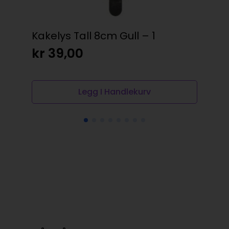
Kakelys Tall 8cm Gull – 1
Kak
kr
39,00
kr
Legg I Handlekurv