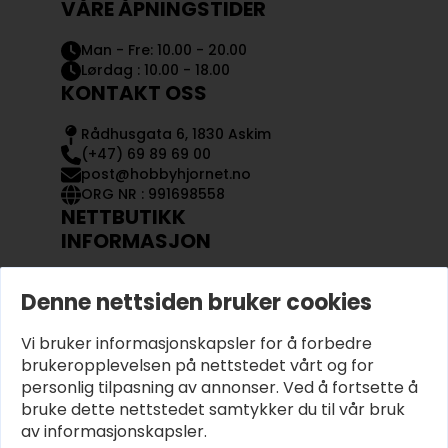
VÅRE ÅPNINGSTIDER
Man - Fre: 10.00 - 20.00
Lørdag : 10.00 - 18.00
KONTAKT OSS
Rådhusgata 6, 1830 Askim
(+47) 69 89 69 00
post@hobbyhjornet.no
ORG NR : 991698558
NETTBUTIKK
INFORMASJON
KONTAKT OSS
Denne nettsiden bruker cookies
OM OSS
MIN KONTO
Vi bruker informasjonskapsler for å forbedre
KJØPSVILKÅR OG BETINGELSER
PERSONVERN
brukeropplevelsen på nettstedet vårt og for
personlig tilpasning av annonser. Ved å fortsette å
bruke dette nettstedet samtykker du til vår bruk
av informasjonskapsler.