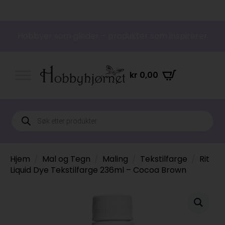
Hobbyer som gleder – produkter som inspirerer
kr
0,00
Products
search
Hjem
Mal og Tegn
Maling
Tekstilfarge
Rit
Liquid Dye Tekstilfarge 236ml – Cocoa Brown