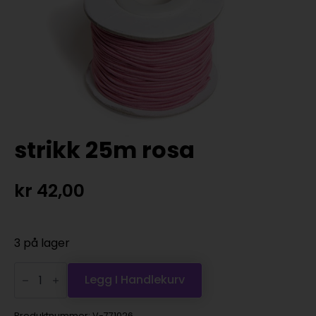
strikk 25m rosa
kr
42,00
3 på lager
strikk
25m
Legg I Handlekurv
rosa
antall
Produktnummer:
V-771026