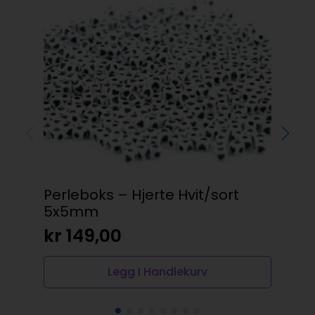
Perleboks – Hjerte Hvit/sort
Per
5x5mm
4x
kr
149,00
kr
Legg I Handlekurv