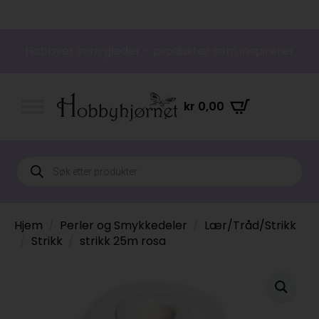
Hobbyer som gleder – produkter som inspirerer
kr
0,00
Products
search
Hjem
Perler og Smykkedeler
Lær/Tråd/Strikk
Strikk
strikk 25m rosa