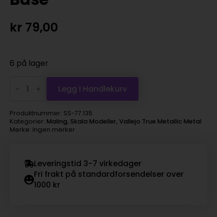
kr
79,00
6 på lager
Vallejo
True
Legg I Handlekurv
Metallic
Metal
-
Produktnummer:
SS-77.135
Amber
Kategorier:
Maling
,
Skala Modeller
,
Vallejo True Metallic Metal
Green,
Merke: Ingen merker
Base
antall
Leveringstid 3-7 virkedager
Fri frakt på standardforsendelser over
1000 kr