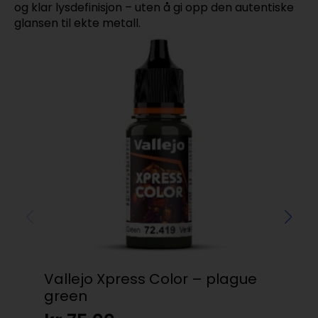
og klar lysdefinisjon – uten å gi opp den autentiske
glansen til ekte metall.
Vallejo Xpress Color – plague
Val
green
– F