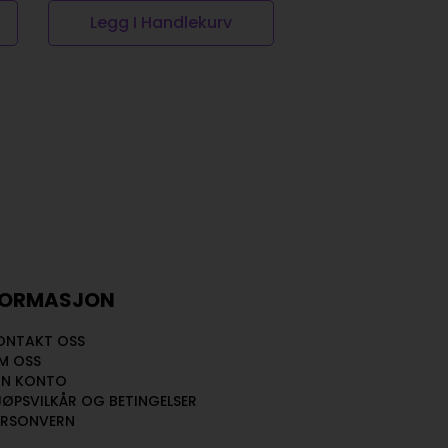
Legg I Handlekurv
Legg I Handl
FORMASJON
ONTAKT OSS
M OSS
IN KONTO
JØPSVILKÅR OG BETINGELSER
ERSONVERN