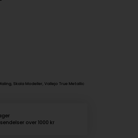
Maling
,
Skala Modeller
,
Vallejo True Metallic
ager
rsendelser over 1000 kr