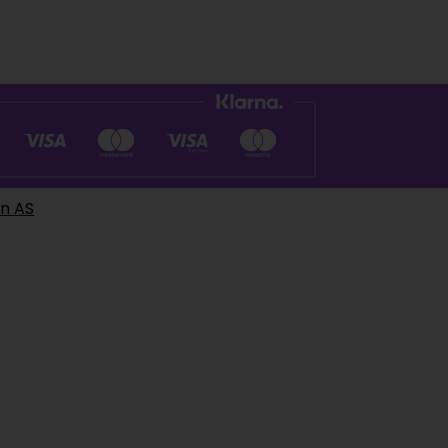
en AS