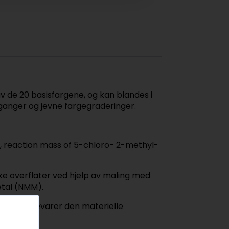
av de 20 basisfargene, og kan blandes i
rganger og jevne fargegraderinger.
e, reaction mass of 5-chloro- 2-methyl-
ke overflater ved hjelp av maling med
etal (NMM).
het, og bevarer den materielle