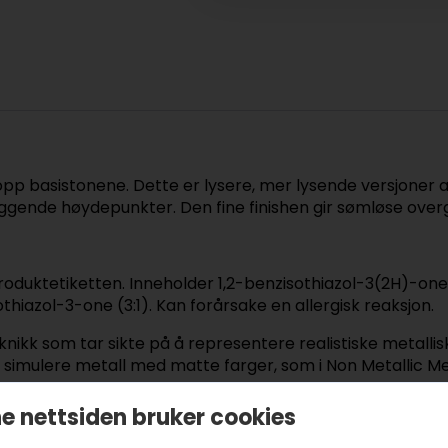
 opp basistonene. Dette er lysere, mer lysende versjoner 
liggende høydepunkter. Den fine finishen gir sømløse ove
 produktetiketten. Inneholder 1,2-benzisothiazol-3(2H)-on
iazol-3-one (3:1). Kan forårsake en allergisk reaksjon.
nikk som tar sikte på å representere realistiske metallis
 å simulere metall med matte farger, som i Non Metallic M
suelt slående resultater med mindre malerisk kunstferdig
e nettsiden bruker cookies