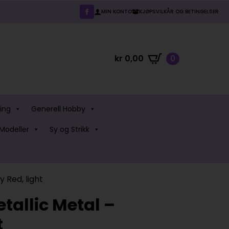
MIN KONTO
KJØPSVILKÅR OG BETINGELSER
kr
0,00
0
ing
Generell Hobby
Modeller
Sy og Strikk
y Red, light
etallic Metal –
t