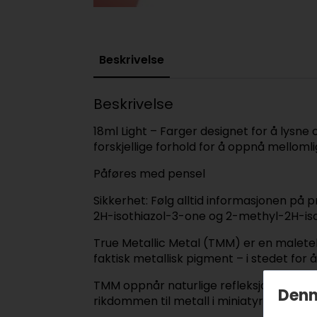
Beskrivelse
Beskrivelse
18ml Light – Farger designet for å lysne
forskjellige forhold for å oppnå mellom
Påføres med pensel
Sikkerhet: Følg alltid informasjonen på
2H-isothiazol-3-one og 2-methyl-2H-isoth
True Metallic Metal (TMM) er en maletek
faktisk metallisk pigment – i stedet for
TMM oppnår naturlige refleksjoner og vi
Denn
rikdommen til metall i miniatyrform.