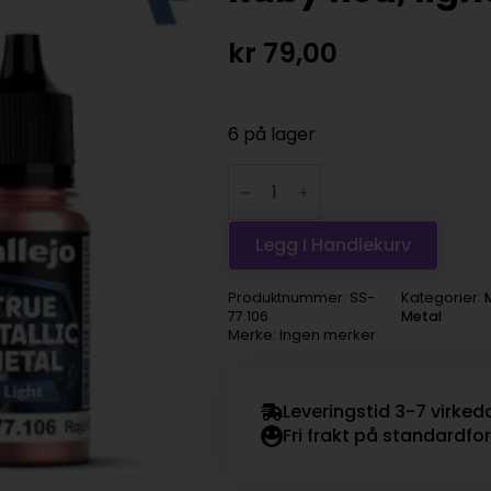
kr
79,00
6 på lager
Vallejo
True
Metallic
Metal
-
Legg I Handlekurv
Ruby
Red,
light
Produktnummer:
SS-
Kategorier:
antall
77.106
Metal
Merke: Ingen merker
Leveringstid 3-7 virked
Fri frakt på standardfo