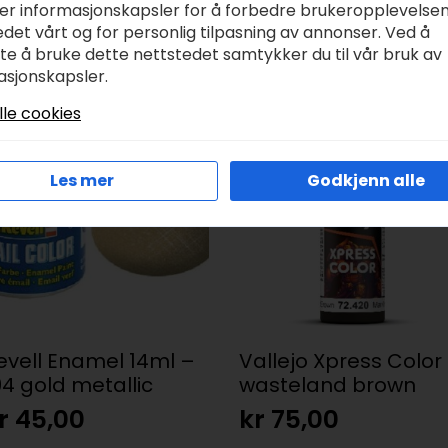
ker informasjonskapsler for å forbedre brukeropplevelse
 metallisk maling. Det innebærer å anvende tradisjonell
det vårt og for personlig tilpasning av annonser. Ved å
ntrast slik du ville gjort med enhver ikke-metallisk over
tte å bruke dette nettstedet samtykker du til vår bruk av
ng basert på BSL-modellen (Base – Shade – Light), kan 
asjonskapsler.
 uten å gi opp den autentiske glansen til ekte metall.
lle cookies
Les mer
Godkjenn alle
evell Enamel 14ml –
Vallejo Xpress Color
94 gold metallic
wasteland brown
r
45,00
kr
75,00