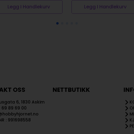
Legg I Handlekurv
Legg I Handlekurv
AKT OSS
NETTBUTIKK
IN
sgata 6, 1830 Askim
K
 69 89 69 00
O
@hobbyhjornet.no
M
R : 991698558
K
P