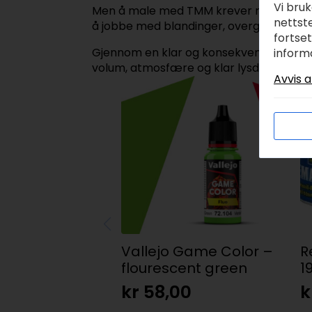
Vi bru
Men å male med TMM krever mer enn bare
nettste
å jobbe med blandinger, overganger og ko
fortse
Gjennom en klar og konsekvent tilnærmi
inform
volum, atmosfære og klar lysdefinisjon –
Avvis a
Vallejo Game Color –
R
flourescent green
1
kr
58,00
k