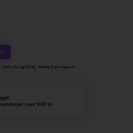
rv
r:
Garn
,
Sy og Strikk
,
Viking Garn Alpaca
ager
rsendelser over 1000 kr