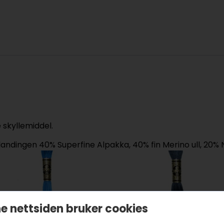
 skyllemiddel.
landingen 40% Superfine Alpakka, 40% fin Merino ull, 20% 
e nettsiden bruker cookies