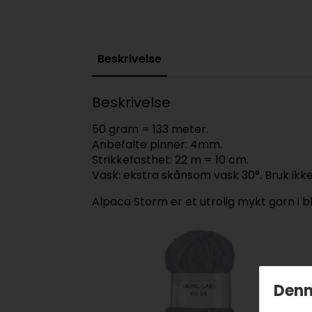
Beskrivelse
Beskrivelse
50 gram = 133 meter.
Anbefalte pinner: 4mm.
Strikkefasthet: 22 m = 10 cm.
Vask: ekstra skånsom vask 30°. Bruk ikke
Alpaca Storm er et utrolig mykt garn i b
Denn