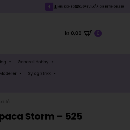
MIN KONTO
KJØPSVILKÅR OG BETINGELSER
kr
0,00
0
ing
Generell Hobby
Modeller
Sy og Strikk
eblå
lpaca Storm – 525