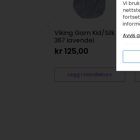
Vi bru
nettste
fortse
inform
Viking Garn Kid/Silk –
D
Avvis a
367 lavendel
9
kr
125,00
k
Legg I Handlekurv