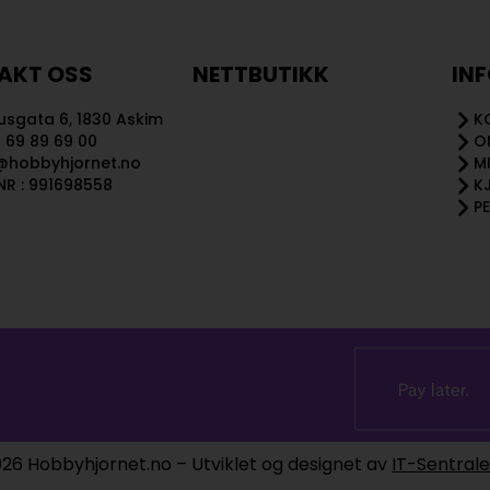
AKT OSS
NETTBUTIKK
IN
sgata 6, 1830 Askim
K
 69 89 69 00
O
@hobbyhjornet.no
M
R : 991698558
K
P
26 Hobbyhjornet.no – Utviklet og designet av
IT-Sentral