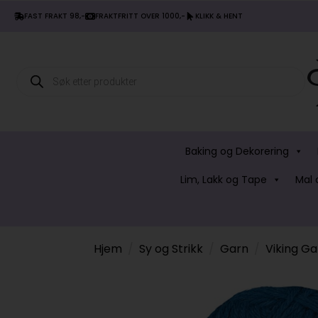
FAST FRAKT 98,-
FRAKTFRITT OVER 1000,-
KLIKK & HENT
Products
search
Baking og Dekorering
Lim, Lakk og Tape
Mal 
Hjem
Sy og Strikk
Garn
Viking G