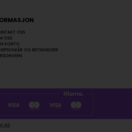
FORMASJON
ONTAKT OSS
M OSS
IN KONTO
JØPSVILKÅR OG BETINGELSER
ERSONVERN
en AS