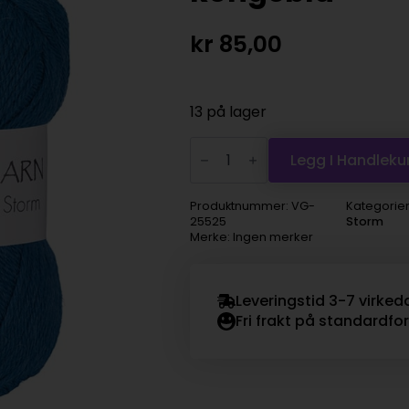
kr
85,00
13 på lager
Viking
Garn
Legg I Handleku
Alpaca
Storm
-
Produktnummer:
VG-
Kategorie
525
25525
Storm
kongeblå
Merke: Ingen merker
antall
Leveringstid 3-7 virked
Fri frakt på standardfo