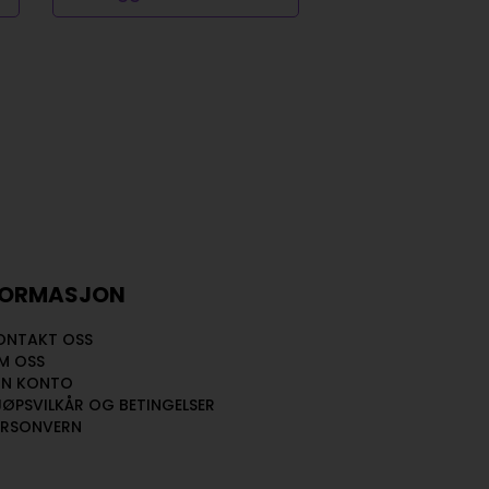
FORMASJON
ONTAKT OSS
M OSS
IN KONTO
JØPSVILKÅR OG BETINGELSER
ERSONVERN