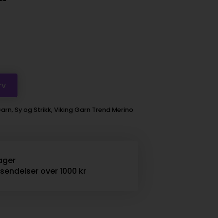
rv
arn
,
Sy og Strikk
,
Viking Garn Trend Merino
ager
rsendelser over 1000 kr