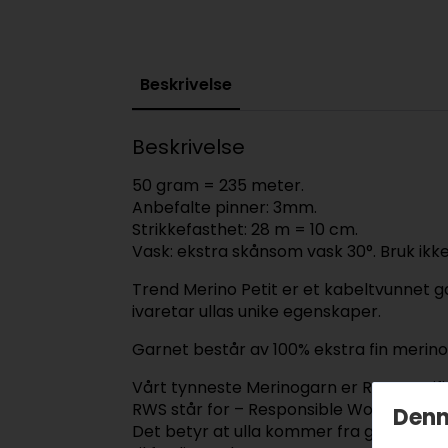
Beskrivelse
Beskrivelse
50 gram = 235 meter.
Anbefalte pinner: 3mm.
Strikkefasthet: 28 m = 10 cm.
Vask: ekstra skånsom vask 30°. Bruk ikke
Trend Merino Petit er et kabeltvunnet g
ivaretar ullas unike egenskaper.
Garnet består av 100% ekstra fin merinoul
Vårt tynneste Merinogarn er RWS sertif
RWS står for – Responsible Wool Standa
Denn
Det betyr at ulla kommer fra gårder der