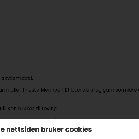
 skyllemiddel.
arn i aller fineste Merinoull. Et bærekraftig garn som ik
l. Kan brukes til toving.
isert og OEKO-TEX merket.
rd.
e nettsiden bruker cookies
 mulesing er forbudt, og at det da garanterer for dyreve