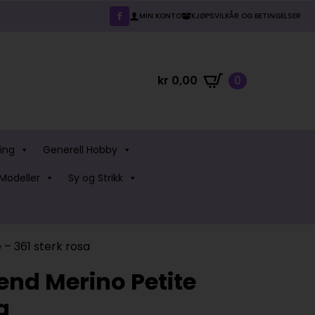
MIN KONTO
KJØPSVILKÅR OG BETINGELSER
kr
0,00
0
ing
Generell Hobby
Modeller
Sy og Strikk
 – 361 sterk rosa
end Merino Petite
a