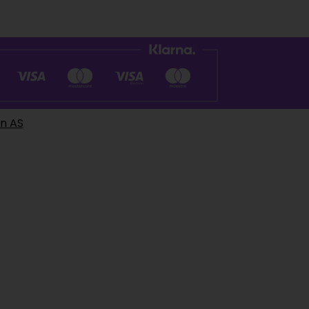
en AS