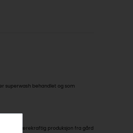
ke er superwash behandlet og som
lferd og bærekraftig produksjon fra gård