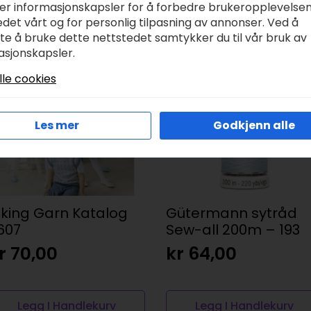
ker informasjonskapsler for å forbedre brukeropplevelse
det vårt og for personlig tilpasning av annonser. Ved å
ram med perfekt resultat.
tte å bruke dette nettstedet samtykker du til vår bruk av
asjonskapsler.
lle cookies
Les mer
Godkjenn alle
iking Garn Katalog
Gütermann sytråd
607
Sew-all 200m – 193
r
70,00
kr
64,00
Legg I Handlekurv
Legg I Handlekurv