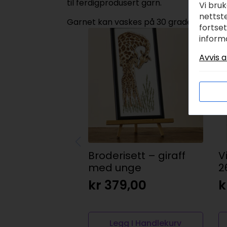
til ferdigprodusert garn.
Vi bru
nettste
Garnet kan vaskes på 30 grader ullprog
fortse
inform
Avvis a
Broderisett – giraff
V
med unge
2
kr
379,00
k
Legg I Handlekurv