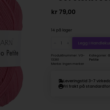
kr
79,00
14 på lager
Viking
Garn
Legg I Handleku
Trend
Merino
Petite
Produktnummer:
VG-
Kategorier:
G
-
13361
Petite
361
Merke: Ingen merker
sterk
rosa
antall
Leveringstid 3-7 virked
Fri frakt på standardfo