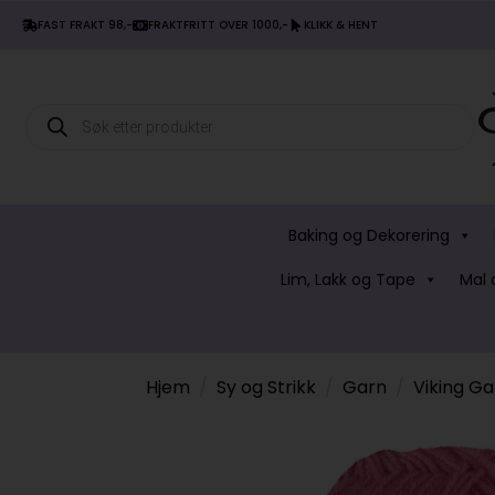
FAST FRAKT 98,-
FRAKTFRITT OVER 1000,-
KLIKK & HENT
Products
search
Baking og Dekorering
Lim, Lakk og Tape
Mal 
Hjem
Sy og Strikk
Garn
Viking Ga