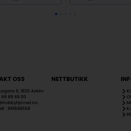
AKT OSS
NETTBUTIKK
IN
sgata 6, 1830 Askim
K
 69 89 69 00
O
@hobbyhjornet.no
M
R : 991698558
K
P